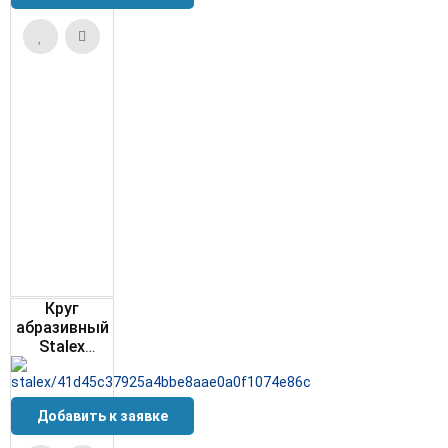
Круг
абразивный
Stalex
400х75х127
зернистость
GC80(зеленыйкорунд)