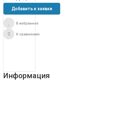
В избранное
К сравнению
Информация
Адрес:
196247, Санкт-Петербург, Ленинский пр., д.151, офис
805
Эл.почта:
info@stanki-spb.com
Тел.:
раб:
8 (800) 301-73-76
сот:
8 (981) 862-00-06