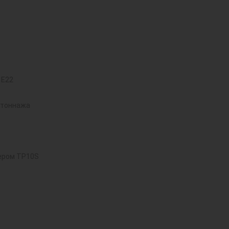
 E22
 тоннажа
ером TP10S