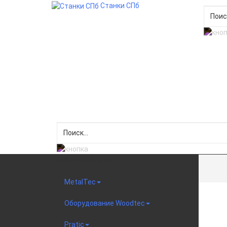
Станки СПб
Меню категорий
MetalTec
Оборудование Woodtec
Pratic