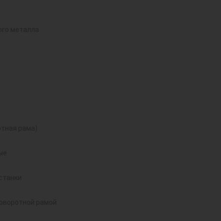
ого металла
тная рама)
ые
станки
поворотной рамой