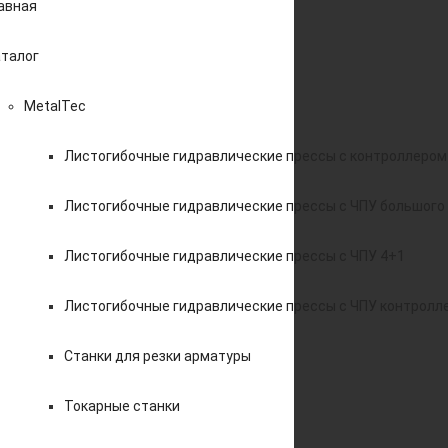
авная
талог
MetalTec
Листогибочные гидравлические прессы с контроллером
Листогибочные гидравлические прессы с ЧПУ большого
Листогибочные гидравлические прессы с ЧПУ 4+1
Листогибочные гидравлические прессы с ЧПУ контролл
Станки для резки арматуры
Токарные станки