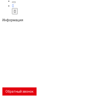
Информация
Адрес:
196247, Санкт-Петербург, Ленинский пр., д.151, офис 805
Эл.почта:
info@stanki-spb.com
Тел.:
раб:
8 (800) 301-73-76
сот:
8 (981) 862-00-06
Телеграм:
8 (981) 862-00-06
📢 Telegram-канал
Обратный звонок