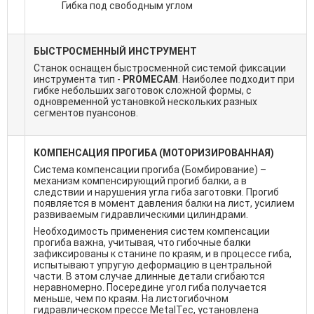
Гибка под свободным углом
БЫСТРОСМЕННЫЙ ИНСТРУМЕНТ
Станок оснащен быстросменной системой фиксации
инструмента тип -
PROMECAM
. Наиболее подходит при
гибке небольших заготовок сложной формы, с
одновременной установкой нескольких разных
сегментов пуансонов.
КОМПЕНСАЦИЯ ПРОГИБА (МОТОРИЗИРОВАННАЯ)
Система компенсации прогиба (Бомбирование) –
механизм компенсирующий прогиб балки, а в
следствии и нарушения угла гиба заготовки. Прогиб
появляется в момент давления балки на лист, усилием
развиваемым гидравлическими цилиндрами.
Необходимость применения систем компенсации
прогиба важна, учитывая, что гибочные балки
зафиксированы к станине по краям, и в процессе гиба,
испытывают упругую деформацию в центральной
части. В этом случае длинные детали сгибаются
неравномерно. Посередине угол гиба получается
меньше, чем по краям. На листогибочном
гидравлическом прессе MetalTec, установлена