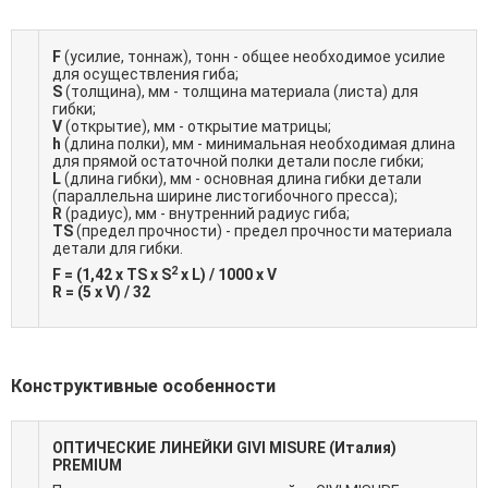
F
(усилие, тоннаж), тонн - общее необходимое усилие
для осуществления гиба;
S
(толщина), мм - толщина материала (листа) для
гибки;
V
(открытие), мм - открытие матрицы;
h
(длина полки), мм - минимальная необходимая длина
для прямой остаточной полки детали после гибки;
L
(длина гибки), мм - основная длина гибки детали
(параллельна ширине листогибочного пресса);
R
(радиус), мм - внутренний радиус гиба;
TS
(предел прочности) - предел прочности материала
детали для гибки.
2
F = (1,42 x TS x S
x L) / 1000 x V
R = (5 x V) / 32
Конструктивные особенности
ОПТИЧЕСКИЕ ЛИНЕЙКИ GIVI MISURE (Италия)
PREMIUM