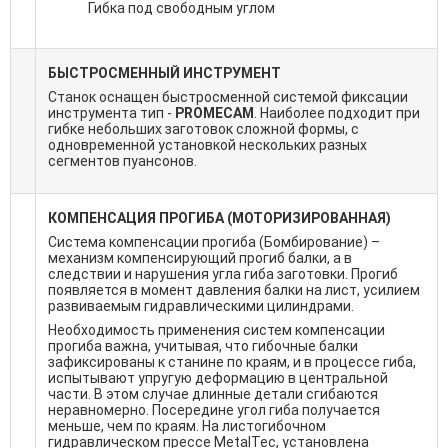
Гибка под свободным углом
БЫСТРОСМЕННЫЙ ИНСТРУМЕНТ
Станок оснащен быстросменной системой фиксации
инструмента тип -
PROMECAM
. Наиболее подходит при
гибке небольших заготовок сложной формы, с
одновременной установкой нескольких разных
сегментов пуансонов.
КОМПЕНСАЦИЯ ПРОГИБА (МОТОРИЗИРОВАННАЯ)
Система компенсации прогиба (Бомбирование) –
механизм компенсирующий прогиб балки, а в
следствии и нарушения угла гиба заготовки. Прогиб
появляется в момент давления балки на лист, усилием
развиваемым гидравлическими цилиндрами.
Необходимость применения систем компенсации
прогиба важна, учитывая, что гибочные балки
зафиксированы к станине по краям, и в процессе гиба,
испытывают упругую деформацию в центральной
части. В этом случае длинные детали сгибаются
неравномерно. Посередине угол гиба получается
меньше, чем по краям. На листогибочном
гидравлическом прессе MetalTec, установлена