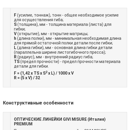
F
(усилие, тоннаж), тонн - общее необходимое усилие
для осуществления гиба;
S
(толщина), мм - толщина материала (листа) для
гибки;
V
(открытие), мм - открытие матрицы;
h
(длина полки), мм - минимальная необходимая длина
для прямой остаточной полки детали после гибки;
L
(длина гибки), мм - основная длина гибки детали
(параллельна ширине листогибочного пресса);
R
(радиус), мм - внутренний радиус гиба;
TS
(предел прочности) - предел прочности материала
детали для гибки.
2
F = (1,42 x TS x S
x L) / 1000 x V
R = (5 x V) / 32
Конструктивные особенности
ОПТИЧЕСКИЕ ЛИНЕЙКИ GIVI MISURE (Италия)
PREMIUM