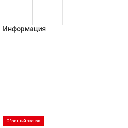
Информация
Адрес:
196247, Санкт-Петербург, Ленинский пр., д.151, офис
805
Эл.почта:
info@stanki-spb.com
Тел.:
раб:
8 (800) 301-73-76
сот:
8 (981) 862-00-06
Телеграм:
8 (981) 862-00-06
📢 Telegram-канал
Обратный звонок