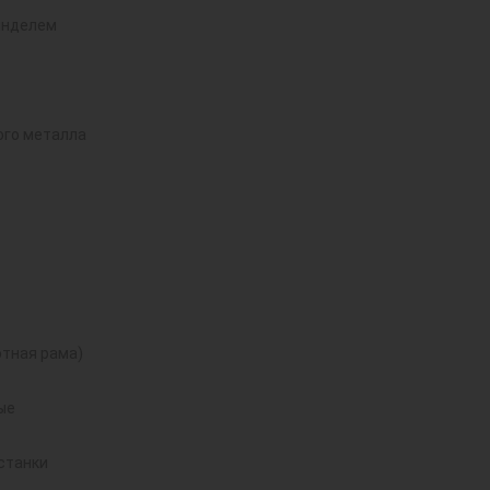
инделем
ого металла
тная рама)
ые
станки