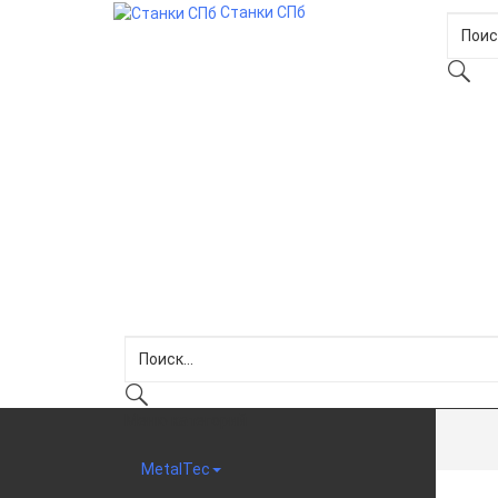
Станки СПб
Меню категорий
MetalTec