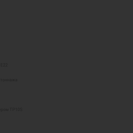
 E22
 тоннажа
ером TP10S