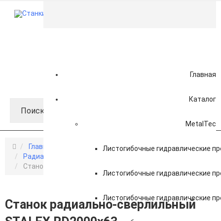
0
Корзина
8 (800) 301-73-76
8 (981) 862-00-06
Главная
📢 Telegram-канал
Каталог
MetalTec
Главная
Stalex
Сверлильные станки
Листогибочные гидравлические пр
Радиально-сверлильные станки
Станок радиально-сверлильный STALEX RD2000x63
Листогибочные гидравлические пр
Листогибочные гидравлические пр
Станок радиально-сверлильный