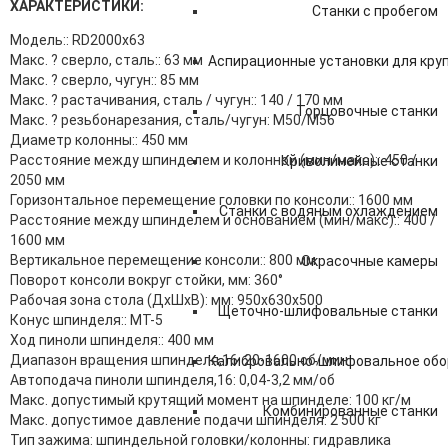
ХАРАКТЕРИСТИКИ:
Станки с пробегом
Модель:: RD2000x63
Макс. ? сверло, сталь:: 63 мм
Аспирационные установки для кру
Макс. ? сверло, чугун:: 85 мм
Макс. ? растачивания, сталь / чугун:: 140 / 170 мм
Торцовочные станки
Макс. ? резьбонарезания, сталь/чугун: М50/М56
Диаметр колонны:: 450 мм
Расстояние между шпинделем и колонной (мин/макс):: 450 /
Криволинейные станки
2050 мм
Горизонтальное перемещение головки по консоли:: 1600 мм
Станки с водяным охлаждением
Расстояние между шпинделем и основанием (мин/макс):: 400 /
1600 мм
Вертикальное перемещение консоли:: 800 мм
Окрасочные камеры
Поворот консоли вокруг стойки, мм: 360°
Рабочая зона стола (ДхШхВ): мм: 950х630х500
Щеточно-шлифовальные станки
Конус шпинделя:: MТ-5
Ход пиноли шпинделя:: 400 мм
Диапазон вращения шпинделя,16: 20-1600 об/мин
Калибровально-шлифовальное обо
Автоподача пиноли шпинделя,16: 0,04-3,2 мм/об
Макс. допустимый крутящий момент на шпинделе: 100 кг/м
Комбинированные станки
Макс. допустимое давление подачи шпинделя: 2 500 кг
Тип зажима: шпиндельной головки/колонны: гидравлика