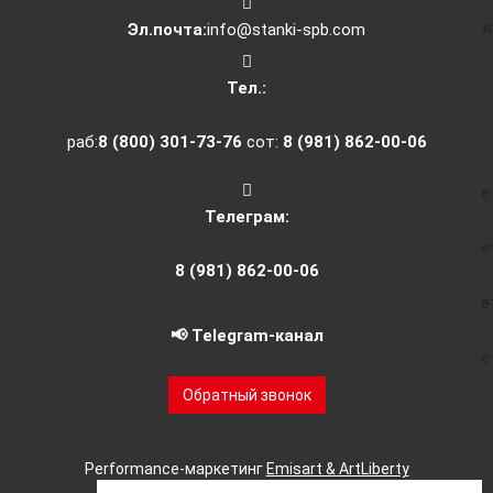
Фрезерные станки ЧПУ с По
Эл.почта:
info@stanki-spb.com
Лазерные станки с ЧПУ
Тел.:
Станки лазерной резки
раб:
8 (800) 301-73-76
сот:
8 (981) 862-00-06
Лазерный станки по ме
Телеграм:
Лазерные станки по ме
8 (981) 862-00-06
Лазерные станки по ме
📢 Telegram-канал
Лазерные станки по ме
Обратный звонок
Комбинированные
Лазерный труборез
Performance-маркетинг
Emisart & ArtLiberty