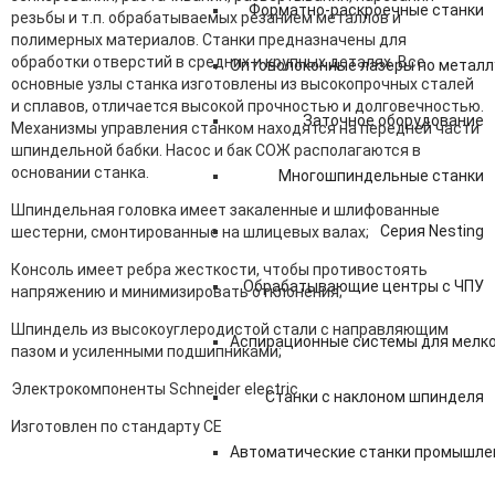
Форматно-раскроечные станки
резьбы и т.п. обрабатываемых резанием металлов и
полимерных материалов. Станки предназначены для
обработки отверстий в средних и крупных деталях. Все
Оптоволоконные лазеры по металл
основные узлы станка изготовлены из высокопрочных сталей
и сплавов, отличается высокой прочностью и долговечностью.
Заточное оборудование
Механизмы управления станком находятся на передней части
шпиндельной бабки. Насос и бак СОЖ располагаются в
основании станка.
Многошпиндельные станки
Шпиндельная головка имеет закаленные и шлифованные
Серия Nesting
шестерни, смонтированные на шлицевых валах;
Консоль имеет ребра жесткости, чтобы противостоять
Обрабатывающие центры с ЧПУ
напряжению и минимизировать отклонения;
Шпиндель из высокоуглеродистой стали с направляющим
Аспирационные системы для мелк
пазом и усиленными подшипниками;
Электрокомпоненты Schneider electric
Станки с наклоном шпинделя
Изготовлен по стандарту СЕ
Автоматические станки промышле