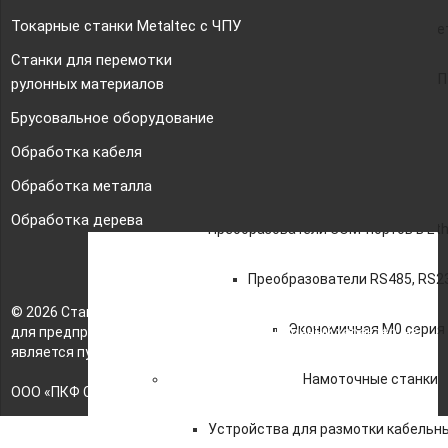
Токарные станки Metaltec с ЧПУ
Токарные станки с ЧПУ по ме
Станки для перемотки
Обрабатывающий центр с ЧП
рулонных материалов
Брусовальное оборудование
Панелегиб автоматический
Обработка кабеля
USR IOT
Обработка металла
Обработка дерева
Преобразователи COM-портов в Eth
Преобразователи RS485, RS23
© 2026 Станкомастеринструмент — станки и оборудование
Экономичная M0 серия
для предприятий. Сайт носит информационный характер, не
является публичной офертой.
Намоточные станки
ООО «ПКФ СМИ» ОГРН - 1217800042987, ИНН - 7810915383
Устройства для размотки кабельн