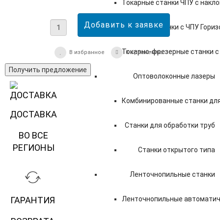
Токарные станки ЧПУ c накл
Токарные станки с ЧПУ Гори
Токарно-фрезерные станки с
В избранное
К сравнению
Получить предложение
Оптоволоконные лазеры
Комбинированные станки для
ДОСТАВКА
Станки для обработки труб
ВО ВСЕ
РЕГИОНЫ
Станки открытого типа
Ленточнопильные станки
Ленточнопильные автоматиче
ГАРАНТИЯ