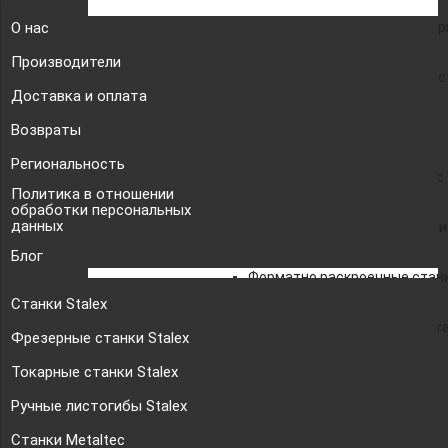
Аппарат лазерной свар
О нас
Производители
Аппарат лазерной очис
Доставка и оплата
Оборудование для мебели
Возвраты
Региональность
Токарно фрезерные станки с
Политика в отношении
обработки персональных
данных
Кромкооблицовочные станки
Блог
Форматно раскроечные станк
Станки Stalex
Сверлильно присадочные ст
Фрезерные станки Stalex
Токарные станки Stalex
Металлообработка
Ручные листогибы Stalex
Листогибочный пресс с ЧПУ
Станки Metaltec