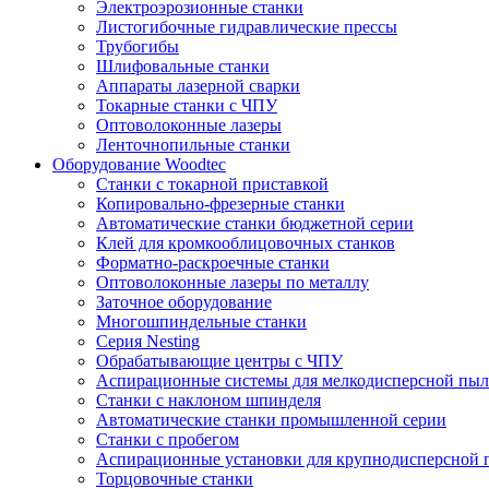
Электроэрозионные станки
Листогибочные гидравлические прессы
Трубогибы
Шлифовальные станки
Аппараты лазерной сварки
Токарные станки с ЧПУ
Оптоволоконные лазеры
Ленточнопильные станки
Оборудование Woodtec
Станки с токарной приставкой
Копировально-фрезерные станки
Автоматические станки бюджетной серии
Клей для кромкооблицовочных станков
Форматно-раскроечные станки
Оптоволоконные лазеры по металлу
Заточное оборудование
Многошпиндельные станки
Серия Nesting
Обрабатывающие центры с ЧПУ
Аспирационные системы для мелкодисперсной пы
Станки с наклоном шпинделя
Автоматические станки промышленной серии
Станки с пробегом
Аспирационные установки для крупнодисперсной 
Торцовочные станки