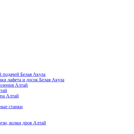
 подачей Белая Акула
и лафета и досок Белая Акула
иления Алтай
тай
ипа Алтай
ьные станки
ези, колки дров Алтай