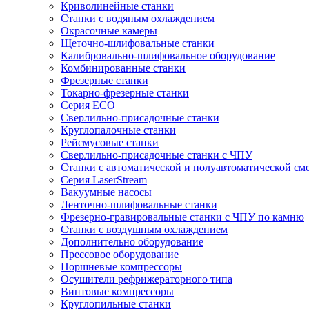
Криволинейные станки
Станки с водяным охлаждением
Окрасочные камеры
Щеточно-шлифовальные станки
Калибровально-шлифовальное оборудование
Комбинированные станки
Фрезерные станки
Токарно-фрезерные станки
Серия ECO
Сверлильно-присадочные станки
Круглопалочные станки
Рейсмусовые станки
Сверлильно-присадочные станки с ЧПУ
Станки с автоматической и полуавтоматической см
Серия LaserStream
Вакуумные насосы
Ленточно-шлифовальные станки
Фрезерно-гравировальные станки с ЧПУ по камню
Станки с воздушным охлаждением
Дополнительно оборудование
Прессовое оборудование
Поршневые компрессоры
Осушители рефрижераторного типа
Винтовые компрессоры
Круглопильные станки