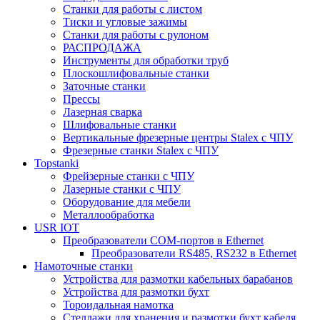
Станки для работы с листом
Тиски и угловые зажимы
Станки для работы с рулоном
РАСПРОДАЖА
Инструменты для обработки труб
Плоскошлифовальные станки
Заточные станки
Прессы
Лазерная сварка
Шлифовальные станки
Вертикальные фрезерные центры Stalex с ЧПУ
Фрезерные станки Stalex с ЧПУ
Topstanki
Фрейзерные станки с ЧПУ
Лазерные станки с ЧПУ
Оборудование для мебели
Металлообработка
USR IOT
Преобразователи COM-портов в Ethernet
Преобразователи RS485, RS232 в Ethernet
Намоточные станки
Устройства для размотки кабельных барабанов
Устройства для размотки бухт
Тороидальная намотка
Стеллажи для хранения и размотки бухт кабеля