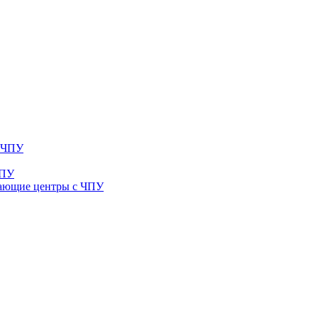
с ЧПУ
ЧПУ
ающие центры с ЧПУ