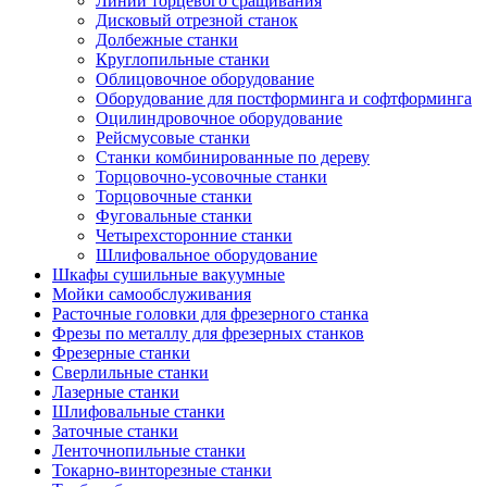
Линии торцевого сращивания
Дисковый отрезной станок
Долбежные станки
Круглопильные станки
Облицовочное оборудование
Оборудование для постформинга и софтформинга
Оцилиндровочное оборудование
Рейсмусовые станки
Станки комбинированные по дереву
Торцовочно-усовочные станки
Торцовочные станки
Фуговальные станки
Четырехсторонние станки
Шлифовальное оборудование
Шкафы сушильные вакуумные
Мойки самообслуживания
Расточные головки для фрезерного станка
Фрезы по металлу для фрезерных станков
Фрезерные станки
Сверлильные станки
Лазерные станки
Шлифовальные станки
Заточные станки
Ленточнопильные станки
Токарно-винторезные станки