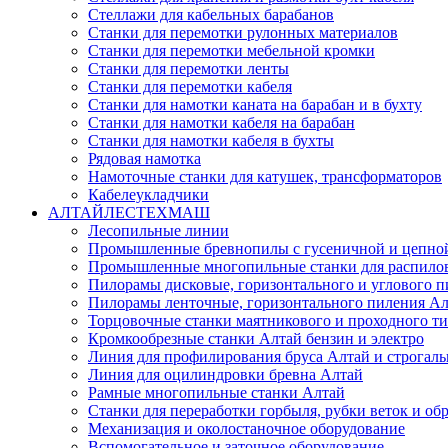
Стеллажи для кабельных барабанов
Станки для перемотки рулонных материалов
Станки для перемотки мебельной кромки
Станки для перемотки ленты
Станки для перемотки кабеля
Станки для намотки каната на барабан и в бухту
Станки для намотки кабеля на барабан
Станки для намотки кабеля в бухты
Рядовая намотка
Намоточные станки для катушек, трансформаторов
Кабелеукладчики
АЛТАЙЛЕСТЕХМАШ
Лесопильные линии
Промышленные бревнопилы с гусеничной и цепной
Промышленные многопильные станки для распиловк
Пилорамы дисковые, горизонтального и углового п
Пилорамы ленточные, горизонтального пиления Ал
Торцовочные станки маятникового и проходного т
Кромкообрезные станки Алтай бензин и электро
Линия для профилирования бруса Алтай и строгал
Линия для оцилиндровки бревна Алтай
Рамные многопильные станки Алтай
Станки для переработки горбыля, рубки веток и обр
Механизация и околостаночное оборудование
Вспомогательное и заточное оборудование