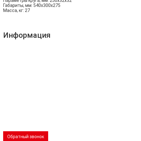
Параметры круга, мм: 250х32х32
Габариты, мм: 540х300х275
Масса, кг: 27
Информация
Адрес:
196247, Санкт-Петербург, Ленинский пр., д.151, офис
805
Эл.почта:
info@stanki-spb.com
Тел.:
раб:
8 (800) 301-73-76
сот:
8 (981) 862-00-06
Телеграм:
8 (981) 862-00-06
📢 Telegram-канал
Обратный звонок